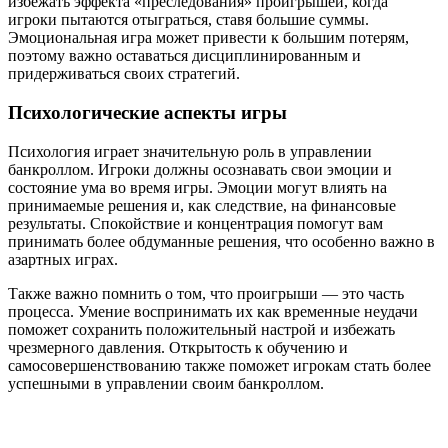
избежать эффекта «преследования» проигрышей, когда
игроки пытаются отыграться, ставя большие суммы.
Эмоциональная игра может привести к большим потерям,
поэтому важно оставаться дисциплинированным и
придерживаться своих стратегий.
Психологические аспекты игры
Психология играет значительную роль в управлении
банкроллом. Игроки должны осознавать свои эмоции и
состояние ума во время игры. Эмоции могут влиять на
принимаемые решения и, как следствие, на финансовые
результаты. Спокойствие и концентрация помогут вам
принимать более обдуманные решения, что особенно важно в
азартных играх.
Также важно помнить о том, что проигрыши — это часть
процесса. Умение воспринимать их как временные неудачи
поможет сохранить положительный настрой и избежать
чрезмерного давления. Открытость к обучению и
самосовершенствованию также поможет игрокам стать более
успешными в управлении своим банкроллом.