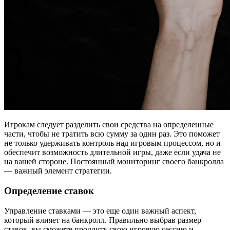
Игрокам следует разделить свои средства на определенные
части, чтобы не тратить всю сумму за один раз. Это поможет
не только удерживать контроль над игровым процессом, но и
обеспечит возможность длительной игры, даже если удача не
на вашей стороне. Постоянный мониторинг своего банкролла
— важный элемент стратегии.
Определение ставок
Управление ставками — это еще один важный аспект,
который влияет на банкролл. Правильно выбрав размер
ставок, вы сможете продлить свою игровую сессию и