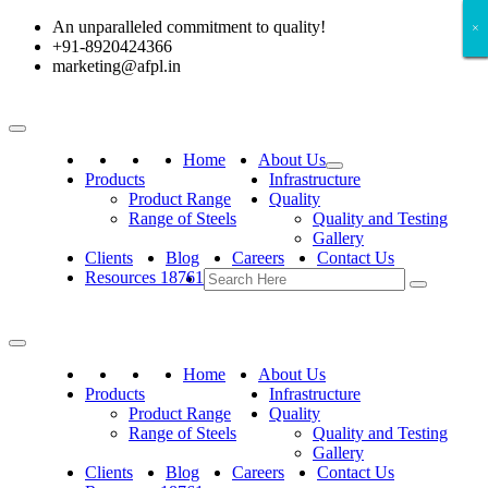
An unparalleled commitment to quality!
×
×
×
×
×
×
+91-8920424366
marketing@afpl.in
Home
About Us
Products
Infrastructure
Product Range
Quality
Range of Steels
Quality and Testing
Gallery
Clients
Blog
Careers
Contact Us
Resources 18761
Home
About Us
Products
Infrastructure
Product Range
Quality
Range of Steels
Quality and Testing
Gallery
Clients
Blog
Careers
Contact Us