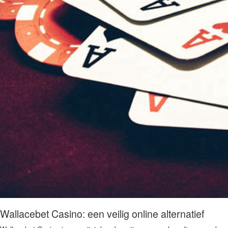
Wallacebet Casino: een veilig online alternatief