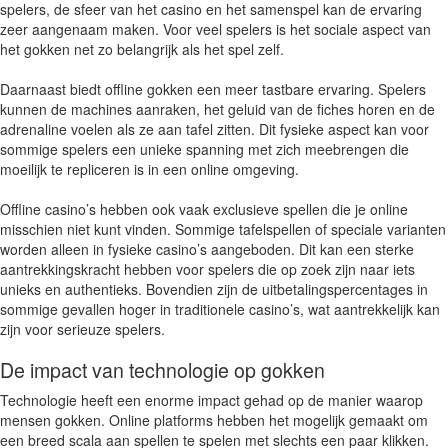
spelers, de sfeer van het casino en het samenspel kan de ervaring
zeer aangenaam maken. Voor veel spelers is het sociale aspect van
het gokken net zo belangrijk als het spel zelf.
Daarnaast biedt offline gokken een meer tastbare ervaring. Spelers
kunnen de machines aanraken, het geluid van de fiches horen en de
adrenaline voelen als ze aan tafel zitten. Dit fysieke aspect kan voor
sommige spelers een unieke spanning met zich meebrengen die
moeilijk te repliceren is in een online omgeving.
Offline casino’s hebben ook vaak exclusieve spellen die je online
misschien niet kunt vinden. Sommige tafelspellen of speciale varianten
worden alleen in fysieke casino’s aangeboden. Dit kan een sterke
aantrekkingskracht hebben voor spelers die op zoek zijn naar iets
unieks en authentieks. Bovendien zijn de uitbetalingspercentages in
sommige gevallen hoger in traditionele casino’s, wat aantrekkelijk kan
zijn voor serieuze spelers.
De impact van technologie op gokken
Technologie heeft een enorme impact gehad op de manier waarop
mensen gokken. Online platforms hebben het mogelijk gemaakt om
een breed scala aan spellen te spelen met slechts een paar klikken.