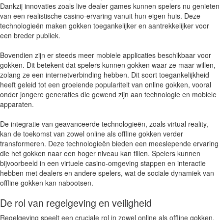
Dankzij innovaties zoals live dealer games kunnen spelers nu genieten
van een realistische casino-ervaring vanuit hun eigen huis. Deze
technologieën maken gokken toegankelijker en aantrekkelijker voor
een breder publiek.
Bovendien zijn er steeds meer mobiele applicaties beschikbaar voor
gokken. Dit betekent dat spelers kunnen gokken waar ze maar willen,
zolang ze een internetverbinding hebben. Dit soort toegankelijkheid
heeft geleid tot een groeiende populariteit van online gokken, vooral
onder jongere generaties die gewend zijn aan technologie en mobiele
apparaten.
De integratie van geavanceerde technologieën, zoals virtual reality,
kan de toekomst van zowel online als offline gokken verder
transformeren. Deze technologieën bieden een meeslepende ervaring
die het gokken naar een hoger niveau kan tillen. Spelers kunnen
bijvoorbeeld in een virtuele casino-omgeving stappen en interactie
hebben met dealers en andere spelers, wat de sociale dynamiek van
offline gokken kan nabootsen.
De rol van regelgeving en veiligheid
Regelgeving speelt een cruciale rol in zowel online als offline gokken.