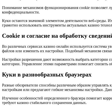
Понимание механизмов функционирования cookie позволяет лу
конфиденциальности.
Куки остаются значимой элементом деятельности веб-среды. И
грамотно использовать инструменты актуальных казино техно
Cookie и согласие на обработку сведени
Во различных сервисах казино онлайн используется система ув
файлов или изменить их настройки. Подобный механизм связа
Настройки разрешения дают возможность выбрать категории co
категории. Управление этими параметрами помогает снизить о
Куки в разнообразных браузерах
Разные обозреватели способны различным образом управлять к
настройкам или предлагают гибкие механизмы настройки. Данн
Изучение особенностей определенного браузера помогает корр
требуют казино стабильного сохранения данных.