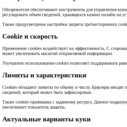
Обозреватели обеспечивают инструменты для управления куки.
регулировать объем сведений, хранящихся казино онлайн на ус
Также предусмотрены настройки запрета третьесторонних cook
Cookie и скорость
Применение cookies воздействует на эффективность. С стороны
может увеличивать масштаб отправляемой информации.
Улучшение использования cookies позволяет поддерживать рав
Лимиты и характеристики
Cookies обладают лимиты по объему и числу. Браузеры вводят 
сведений, который может быть зафиксирован.
Также cookies привязаны с заданному ресурсу. Данное подразу
увеличивает показатель защиты.
Актуальные варианты куки