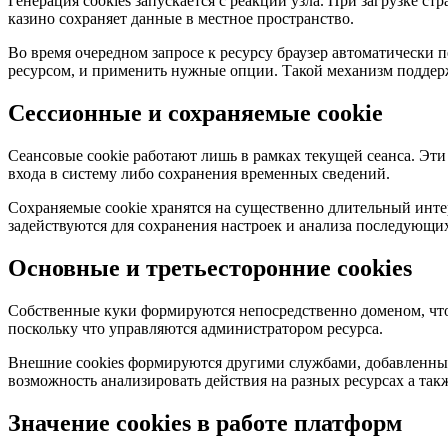
Генерация cookies запускается с реакции узла. При загрузке с
казино сохраняет данные в местное пространство.
Во время очередном запросе к ресурсу браузер автоматически 
ресурсом, и применить нужные опции. Такой механизм подде
Сессионные и сохраняемые cookie
Сеансовые cookie работают лишь в рамках текущей сеанса. Эт
входа в систему либо сохранения временных сведений.
Сохраняемые cookie хранятся на существенно длительный интер
задействуются для сохранения настроек и анализа последующи
Основные и третьесторонние cookies
Собственные куки формируются непосредственно доменом, что
поскольку что управляются администратором ресурса.
Внешние cookies формируются другими службами, добавленны
возможность анализировать действия на разных ресурсах а так
Значение cookies в работе платформ