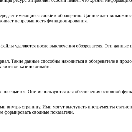
траницы ресурс отправляет особый header, что хранит информаци
передает имеющиеся cookie к обращению. Данное дает возможност
рживает непрерывность функционирования.
и файлы удаляются после выключения обозревателя. Эти данные
вал. Такие данные способны находиться в обозревателе в продо
х визитов казино онлайн.
 посещается. Они используются для обеспечения основной фун
ми внутрь страницу. Ими могут выступать инструменты статис
же формировать сводные показатели.