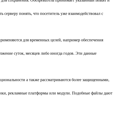
ю для сохранения. Обозреватель принимает указанный header и
ь серверу понять, что посетитель уже взаимодействовал с
 применяются для временных целей, например обеспечения
лжение суток, месяцев либо иногда годов. Эти данные
кциональности а также рассматриваются более защищенными,
тики, рекламные платформы или модули. Подобные файлы дают