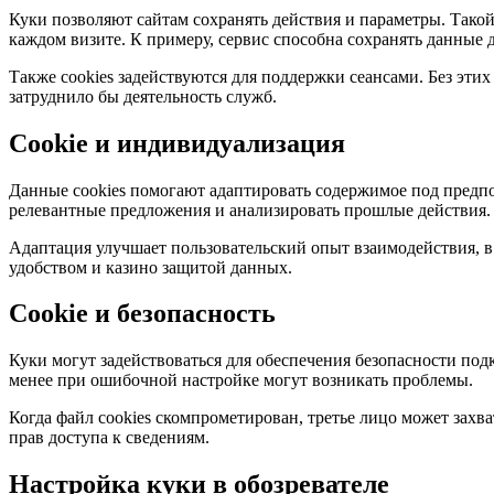
Куки позволяют сайтам сохранять действия и параметры. Тако
каждом визите. К примеру, сервис способна сохранять данные 
Также cookies задействуются для поддержки сеансами. Без эти
затруднило бы деятельность служб.
Cookie и индивидуализация
Данные cookies помогают адаптировать содержимое под предпо
релевантные предложения и анализировать прошлые действия.
Адаптация улучшает пользовательский опыт взаимодействия, в
удобством и казино защитой данных.
Cookie и безопасность
Куки могут задействоваться для обеспечения безопасности п
менее при ошибочной настройке могут возникать проблемы.
Когда файл cookies скомпрометирован, третье лицо может зах
прав доступа к сведениям.
Настройка куки в обозревателе