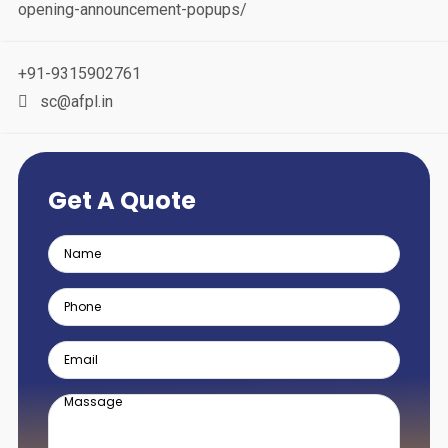
opening-announcement-popups/
+91-9315902761
sc@afpl.in
Get A Quote