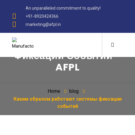
An unparalleled commitment to quality!
×
×
×
×
×
×
+91-8920424366
marketing@afpl.in
Каким Образом
Работают Системы
Фиксации Событий -
AFPL
Home
blog
Каким образом работают системы фиксации
событий