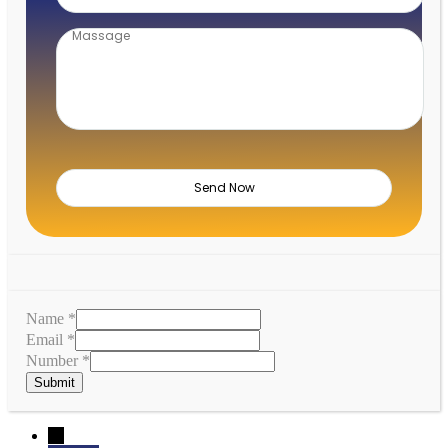
Name
*
Email
*
Number
*
Submit
→