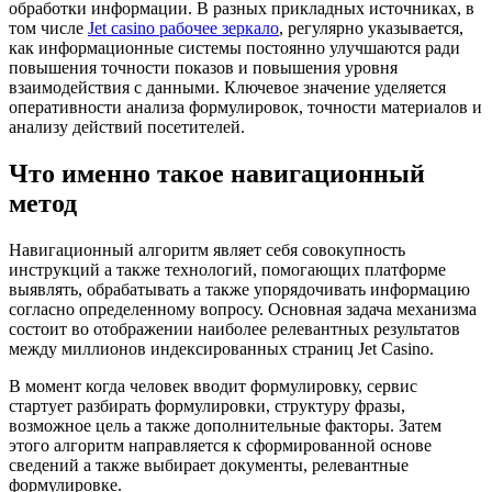
обработки информации. В разных прикладных источниках, в
том числе
Jet casino рабочее зеркало
, регулярно указывается,
как информационные системы постоянно улучшаются ради
повышения точности показов и повышения уровня
взаимодействия с данными. Ключевое значение уделяется
оперативности анализа формулировок, точности материалов и
анализу действий посетителей.
Что именно такое навигационный
метод
Навигационный алгоритм являет себя совокупность
инструкций а также технологий, помогающих платформе
выявлять, обрабатывать а также упорядочивать информацию
согласно определенному вопросу. Основная задача механизма
состоит во отображении наиболее релевантных результатов
между миллионов индексированных страниц Jet Casino.
В момент когда человек вводит формулировку, сервис
стартует разбирать формулировки, структуру фразы,
возможное цель а также дополнительные факторы. Затем
этого алгоритм направляется к сформированной основе
сведений а также выбирает документы, релевантные
формулировке.