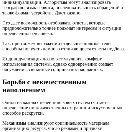
индивидуализации. Алгоритмы могут анализировать
географию, язык сервиса, последовательность обращений а
также формат устройства Джет казино.
Это дает возможность отображать ответы, которые
предположительно точнее подходят интересам и ситуации
определенного человека.
Так, при схожем выражении отдельные пользователи
способны получать немного отличающиеся ответы подбора.
Индивидуализация позволяет улучшить комфорт
использования системы, однако одновременно создает
обсуждения, связанные со приватностью данных.
Борьба с некачественным
наполнением
Одной из важных целей поисковых систем считается
определение низкокачественных страниц и искусственных
способов раскрутки.
Механизмы анализируют оригинальность материала,
организацию ресурса, число рекламы и признаки