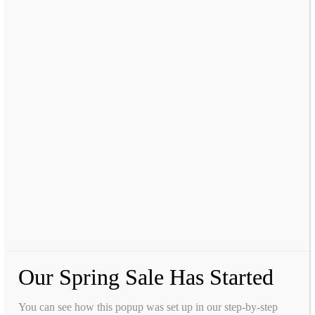
Our Spring Sale Has Started
You can see how this popup was set up in our step-by-step