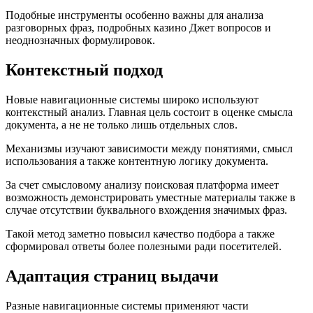
Подобные инструменты особенно важны для анализа
разговорных фраз, подробных казино Джет вопросов и
неоднозначных формулировок.
Контекстный подход
Новые навигационные системы широко используют
контекстный анализ. Главная цель состоит в оценке смысла
документа, а не не только лишь отдельных слов.
Механизмы изучают зависимости между понятиями, смысл
использования а также контентную логику документа.
За счет смысловому анализу поисковая платформа имеет
возможность демонстрировать уместные материалы также в
случае отсутствии буквального вхождения значимых фраз.
Такой метод заметно повысил качество подбора а также
сформировал ответы более полезными ради посетителей.
Адаптация страниц выдачи
Разные навигационные системы применяют части