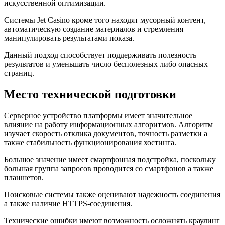
искусственной оптимизации.
Системы Jet Casino кроме того находят мусорный контент,
автоматическую создание материалов и стремления
манипулировать результатами показа.
Данный подход способствует поддерживать полезность
результатов и уменьшать число бесполезных либо опасных
страниц.
Место технической подготовки
Серверное устройство платформы имеет значительное
влияние на работу информационных алгоритмов. Алгоритм
изучает скорость отклика документов, точность разметки а
также стабильность функционирования хостинга.
Большое значение имеет смартфонная подстройка, поскольку
большая группа запросов проводится со смартфонов а также
планшетов.
Поисковые системы также оценивают надежность соединения
а также наличие HTTPS-соединения.
Технические ошибки имеют возможность осложнять краулинг