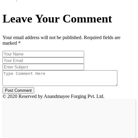
Leave Your Comment
Your email address will not be published. Required fields are
marked
*
Post Comment
© 2020 Reserved by Anandmayee Forging Pvt. Ltd.