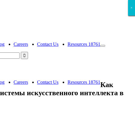
×
×
×
×
×
×
og
Careers
Contact Us
Resources 18761
og
Careers
Contact Us
Resources 18761
Как
системы искусственного интеллекта в