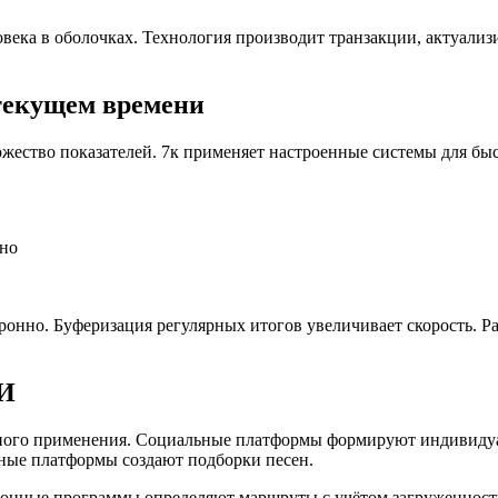
века в оболочках. Технология производит транзакции, актуализ
текущем времени
ество показателей. 7к применяет настроенные системы для быст
ино
онно. Буферизация регулярных итогов увеличивает скорость. Р
ИИ
ного применения. Социальные платформы формируют индивидуал
ные платформы создают подборки песен.
онные программы определяют маршруты с учётом загруженност