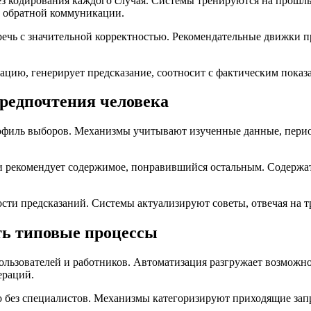
ез кодирования каждого случая. Системы тренируются на прошл
е обратной коммуникации.
ечь с значительной корректностью. Рекомендательные движки 
цию, генерирует предсказание, соотносит с фактическим показа
редпочтения человека
ль выборов. Механизмы учитывают изученные данные, период н
и рекомендует содержимое, понравившийся остальным. Содержат
и предсказаний. Системы актуализируют советы, отвечая на т
ть типовые процессы
зователей и работников. Автоматизация разгружает возможност
ераций.
но без специалистов. Механизмы категоризируют приходящие за