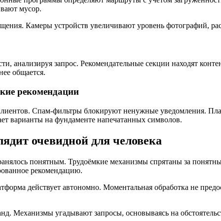
ивают мусор.
ащения. Камеры устройств увеличивают уровень фотографий, ра
ти, анализируя запрос. Рекомендательные секции находят конт
нее общается.
ские рекомендации
клиентов. Спам-фильтры блокируют ненужные уведомления. Пла
ает варианты на фундаменте напечатанных символов.
лядит очевидной для человека
ранялось понятным. Трудоёмкие механизмы спрятаны за понят
рованное рекомендацию.
атформа действует автономно. Моментальная обработка не пред
анд. Механизмы угадывают запросы, основываясь на обстоятель