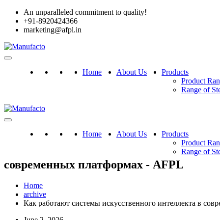
An unparalleled commitment to quality!
+91-8920424366
marketing@afpl.in
Home
About Us
Products
Product Ra
Range of St
Home
About Us
Products
Product Ra
Range of St
современных платформах - AFPL
Home
archive
Как работают системы искусственного интеллекта в сов
June 2, 2026