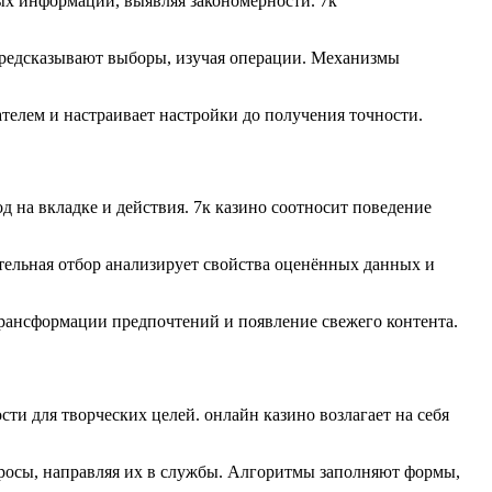
ых информации, выявляя закономерности. 7к
предсказывают выборы, изучая операции. Механизмы
телем и настраивает настройки до получения точности.
а вкладке и действия. 7к казино соотносит поведение
ельная отбор анализирует свойства оценённых данных и
рансформации предпочтений и появление свежего контента.
и для творческих целей. онлайн казино возлагает на себя
просы, направляя их в службы. Алгоритмы заполняют формы,