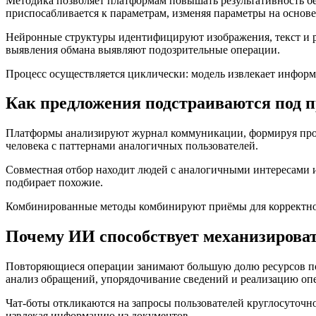
Методика позволяет платформам повышать результативность б
приспосабливается к параметрам, изменяя параметры на основ
Нейронные структуры идентифицируют изображения, текст и р
выявления обмана выявляют подозрительные операции.
Процесс осуществляется циклически: модель извлекает информа
Как предложения подстраиваются под п
Платформы анализируют журнал коммуникации, формируя профи
человека с паттернами аналогичных пользователей.
Совместная отбор находит людей с аналогичными интересами 
подбирает похожие.
Комбинированные методы комбинируют приёмы для корректност
Почему ИИ способствует механизирова
Повторяющиеся операции занимают большую долю ресурсов поль
анализ обращений, упорядочивание сведений и реализацию оп
Чат-боты откликаются на запросы пользователей круглосуточ
извлекая информацию из документов.