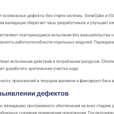
т возможные дефекты без старта системы. SonarQube и ES
ая валидация сберегает часы разработчиков и улучшает ка
ществляют повторяющиеся испытания без вмешательства оп
 верность работоспособности отдельных модулей. Периоди
мп исполнения действий и потребление ресурсов. Chrom
т доработать критические участки кода.
ость приложений в текущем времени и фиксируют баги в
 выявлении дефектов
 валидацию программного обеспечения на всех стадиях 
образные сценарии применения приложения. Последовате