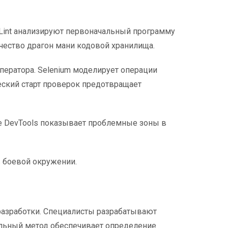
Lint анализируют первоначальный программу
чество драгон мани кодовой хранилища.
ератора. Selenium моделирует операции
ческий старт проверок предотвращает
e DevTools показывает проблемные зоны в
 боевой окружении.
разработки. Специалисты разрабатывают
льный метод обеспечивает определение