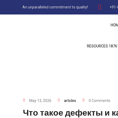
An unparalleled commitment to quality!
+91-
Что Тако
HO
RESOURCES 1876
May 13, 2026
articles
0 Comments
Что такое дефекты и 