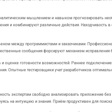
алитическим мышлением и навыком прогнозировать необ
ния и комбинируют различные действия. Находчивость в с
веном между программистами и заказчиками. Профессион
чественные сообщения форсируют механизм исправления б
в и оценке готовности возможностей. Раннее подключение
ания. Опытные тестировщики учат разработчиков оптималь
ность экспертам свободно анализировать приложение без
руясь на интуицию и знания. Приём продуктивен для поис