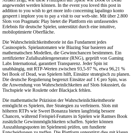
angewendet werden können. In the event you loved this post in
addition to you wish to get more info concerning lapalingo konto
gesperrt i implore you to pay a visit to our web-site. Mit über 2.800
Slots von Pragmatic Play bietet die Plattform ein umfassendes
Erlebnis für deutsche Spieler, unterstützt durch eine intuitive,
mobiloptimierte Oberfläche.
Die Wahrscheinlichkeitstheorie ist das Fundament jedes
Casinospiels. Spielautomaten wie Blazing Star basieren auf
mathematischen Modellen, die Gewinnchancen bestimmen. Ein
zertifizierter Zufallszahlengenerator (RNG), geprüft von Gaming
Labs International, garantiert Transparenz. Jeder Spin ist
unabhängig, mit RTP-Werten zwischen 93,5-97 %, etwa 96,21 %
bei Book of Dead, was Spielern hilft, Einsätze strategisch zu planen.
Die deutsche Regulierung begrenzt Einsätze auf 1 € pro Spin, was
die Anwendung von Wahrscheinlichkeiten auf Slots fokussiert, da
Tischspiele wie Roulette oder Blackjack fehlen.
Die mathematische Präzision der Wahrscheinlichkeitstheorie
ermöglicht es Spielern, ihre Strategien zu verfeinern. Slots mit
höheren RTPs wie Sweet Bonanza bieten langfristig bessere
Chancen, während Freispiel-Features in Spielen wie Ramses Book
zusätzliche Gewinnmöglichkeiten schaffen. Spieler können
Auszahlungsquoten im Spielmenü prüfen, um fundierte
Entscheidungen zu treffen. Die Plattform unterstützt dies mit klaren