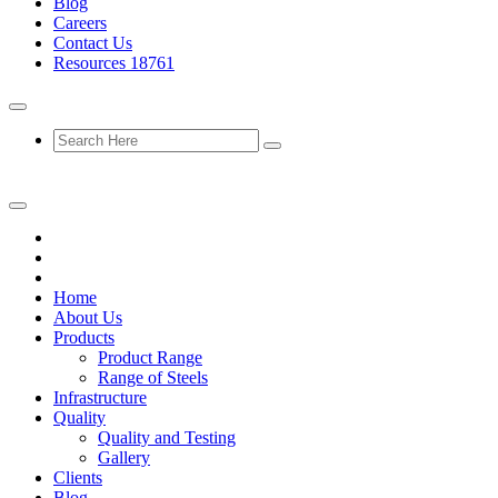
Blog
Careers
Contact Us
Resources 18761
Home
About Us
Products
Product Range
Range of Steels
Infrastructure
Quality
Quality and Testing
Gallery
Clients
Blog