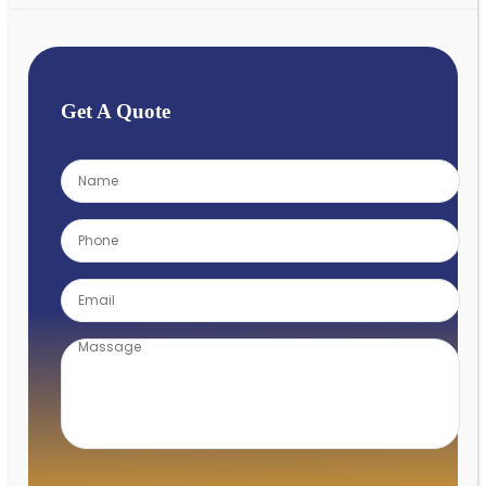
Get A Quote