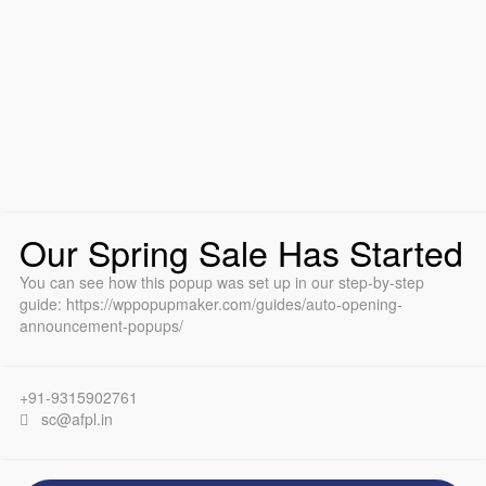
Our Spring Sale Has Started
You can see how this popup was set up in our step-by-step
guide: https://wppopupmaker.com/guides/auto-opening-
announcement-popups/
+91-9315902761
sc@afpl.in