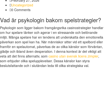
February 27, 2026
Uncategorized
0 Comments
Vad är psykologin bakom spelstrategier?
Psykologin som ligger bakom framgångsrika casinostrategier handlar
om hur spelare tänker och agerar i en stressande och belönande
miljö. Många spelare har en tendens att underskatta den emotionella
påverkan som spel kan ha. När människor sitter vid ett spelbord eller
framför en spelautomat, påverkas de av olika känslor som förväntan,
glädje och ibland även desperation. I denna kontext är det viktigt att
veta att det finns alternativ, som
casino utan svensk licens zimpler
,
som erbjuder olika spelupplevelser. Dessa känslor kan styra
beslutsfattande och i slutändan leda till olika strategiska val.