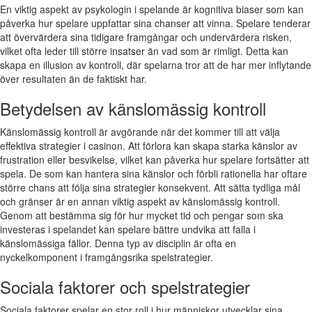
En viktig aspekt av psykologin i spelande är kognitiva biaser som kan
påverka hur spelare uppfattar sina chanser att vinna. Spelare tenderar
att övervärdera sina tidigare framgångar och undervärdera risken,
vilket ofta leder till större insatser än vad som är rimligt. Detta kan
skapa en illusion av kontroll, där spelarna tror att de har mer inflytande
över resultaten än de faktiskt har.
Betydelsen av känslomässig kontroll
Känslomässig kontroll är avgörande när det kommer till att välja
effektiva strategier i casinon. Att förlora kan skapa starka känslor av
frustration eller besvikelse, vilket kan påverka hur spelare fortsätter att
spela. De som kan hantera sina känslor och förbli rationella har oftare
större chans att följa sina strategier konsekvent. Att sätta tydliga mål
och gränser är en annan viktig aspekt av känslomässig kontroll.
Genom att bestämma sig för hur mycket tid och pengar som ska
investeras i spelandet kan spelare bättre undvika att falla i
känslomässiga fällor. Denna typ av disciplin är ofta en
nyckelkomponent i framgångsrika spelstrategier.
Sociala faktorer och spelstrategier
Sociala faktorer spelar en stor roll i hur människor utvecklar sina