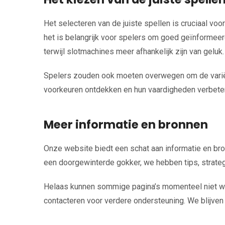
Het selecteren van de juiste spellen is cruciaal voo
het is belangrijk voor spelers om goed geïnformeerd
terwijl slotmachines meer afhankelijk zijn van geluk.
Spelers zouden ook moeten overwegen om de variëtei
voorkeuren ontdekken en hun vaardigheden verbetere
Meer informatie en bronnen
Onze website biedt een schat aan informatie en bro
een doorgewinterde gokker, we hebben tips, strate
Helaas kunnen sommige pagina’s momenteel niet wo
contacteren voor verdere ondersteuning. We blijven