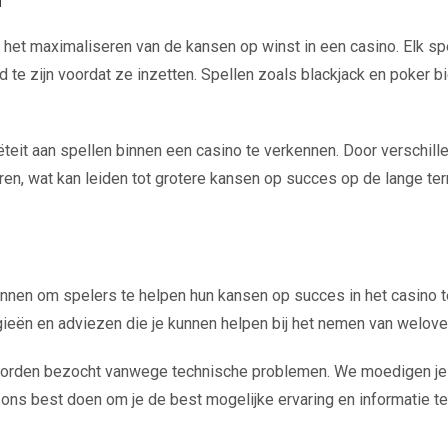
r het maximaliseren van de kansen op winst in een casino. Elk spe
 te zijn voordat ze inzetten. Spellen zoals blackjack en poker 
t aan spellen binnen een casino te verkennen. Door verschillen
n, wat kan leiden tot grotere kansen op succes op de lange ter
nnen om spelers te helpen hun kansen op succes in het casino te
gieën en adviezen die je kunnen helpen bij het nemen van welov
rden bezocht vanwege technische problemen. We moedigen je aa
 ons best doen om je de best mogelijke ervaring en informatie te