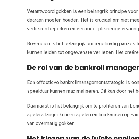
Verantwoord gokken is een belangrijk principe voor 
daaraan moeten houden. Het is cruciaal om niet meer
verliezen beperken en een meer plezierige ervaring
Bovendien is het belangrijk om regelmatig pauzes t
kunnen leiden tot ongewenste verliezen. Het creër
De rol van de bankroll manag
Een effectieve bankrollmanagementstrategie is een 
speelduur kunnen maximaliseren. Dit kan door het be
Daarnaast is het belangrijk om te profiteren van bo
spelers langer kunnen spelen en hun kansen op win
van overmatig gokken.
Het kiezen van de juiste spelle